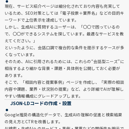
現在、サービス紹介ページは細分化されており内容も充実して
いるため、SEO対策としては「電子投票＋業界名」などの目的キ
ーワードで上位表示を達成しています。
しかし、生成AIに質問するユーザーは、「〇〇で困っているの
で、〇〇ができるシステムを探しています。最適なサービスを教
えてください。」
といったように、会話口調で複合的な条件を提示するケースが多
くなっています。
そのため、AIに引用されるためには、これらの“会話型ニーズ”に
相当するより細かな背景・課題・具体例を公開しておく必要が
あります。
そこで、「相談内容と提案事例」ページを作成し、「実際の相談
内容や課題、業界・状況別の提案」など、より詳細でAIが理解し
やすい情報構成にグレードアップします。
JSON-LDコードの作成・設置
Google推奨の構造化データで、生成AIの理解の促進と検索結果
の見え方とCTRを改善します。
AI検索・生成AIへのサービス・事例・業界などの関係性を明示で