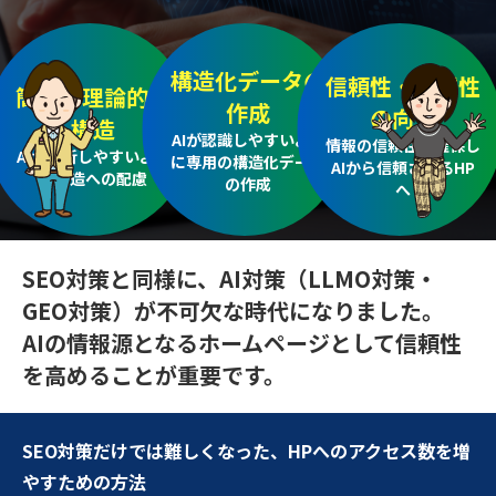
構造化データの
信頼性・権威性
簡潔・理論的な
作成
の向上
構造
AIが認識しやすいよう
情報の信頼性を確保し
AIが解析しやすいよう
に
専用の構造化データ
AIから信頼されるHP
な
構造への配慮
の作成
へ
SEO対策と同様に、AI対策（LLMO対策・
GEO対策）が不可欠な時代になりました。
AIの情報源となるホームページとして信頼性
を高めることが重要です。
SEO対策だけでは難しくなった、HPへのアクセス数を増
やすための方法