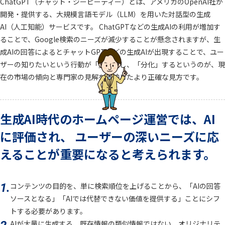
ChatGPT（チャット・ジーピーティー）とは、アメリカのOpenAI社が
開発・提供する、大規模言語モデル（LLM）を用いた対話型の生成
AI（人工知能）サービスです。 ChatGPTなどの生成AIの利用が増加す
ることで、Google検索のニーズが減少することが懸念されますが、生
成AIの回答によるとチャットGPTなどの生成AIが出現することで、ユー
ザーの知りたいという行動が「変化」し、「分化」するというのが、現
在の市場の傾向と専門家の見解を反映したより正確な見方です。
生成AI時代のホームページ運営では、AI
に評価され、
ユーザーの深いニーズに応
えることが重要になると考えられます。
1.
コンテンツの目的を、単に検索順位を上げることから、「AIの回答
ソースとなる」「AIでは代替できない価値を提供する」ことにシフ
トする必要があります。
AIが大量に生成する、既存情報の類似情報ではない、オリジナリテ