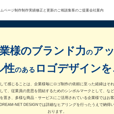
ームページ制作
制作実績
修正と更新のご相談
集客のご提案
会社案内
業様のブランド力
ア
の
ル性
ロゴデザインを
のある
して感じることは、企業様毎にロゴ制作の依頼に至った経緯はそ
して、従業員の意思を団結するためのシンボルマークとして、な
を置き、多様な商品・サービスにご活用されている企業様ではお
REAM-NET DESIGNでは詳細なヒアリングを行ったうえで納
おります。