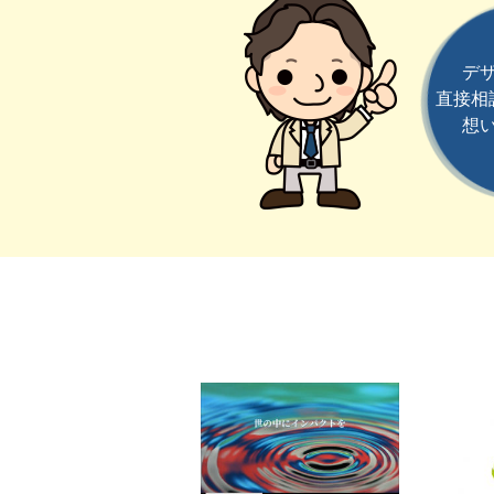
デ
直接相
想