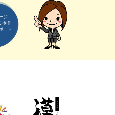
ージ
シ制作
ポート