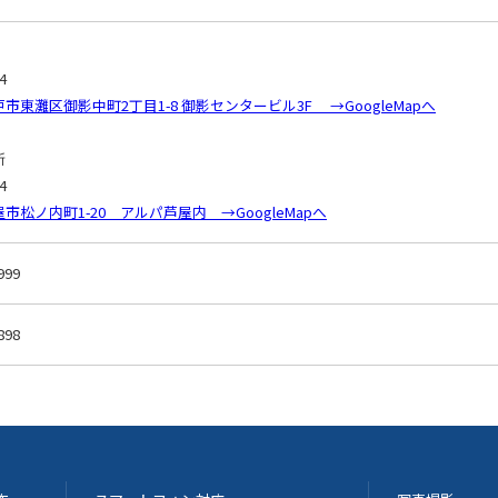
4
市東灘区御影中町2丁目1-8 御影センタービル3F →GoogleMapへ
所
4
市松ノ内町1-20 アルパ芦屋内 →GoogleMapへ
999
898