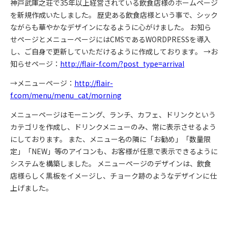
神戸武庫之荘で35年以上経営されている飲食店様のホームページ
を新規作成いたしました。
歴史ある飲食店様という事で、シック
ながらも華やかなデザインになるように心がけました。
お知ら
せページとメニューページにはCMSであるWORDPRESSを導入
し、ご自身で更新していただけるように作成しております。
→お
知らせページ：
http://flair-f.com/?post_type=arrival
→メニューページ：
http://flair-
f.com/menu/menu_cat/morning
メニューページはモーニング、ランチ、カフェ、ドリンクという
カテゴリを作成し、ドリンクメニューのみ、常に表示させるよう
にしております。
また、メニュー名の隣に「お勧め」「数量限
定」「NEW」等のアイコンも、お客様が任意で表示できるように
システムを構築しました。
メニューページのデザインは、飲食
店様らしく黒板をイメージし、チョーク跡のようなデザインに仕
上げました。