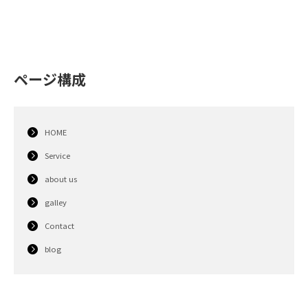
ページ構成
HOME
Service
about us
galley
Contact
blog