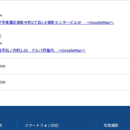
4
市東灘区御影中町2丁目1-8 御影センタービル3F →GoogleMapへ
所
4
市松ノ内町1-20 アルパ芦屋内 →GoogleMapへ
999
898
作
スマートフォン対応
写真撮影