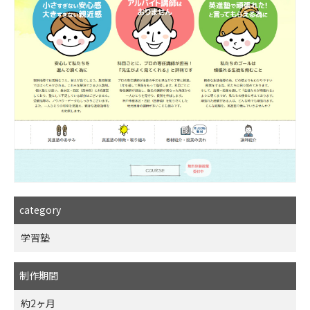
category
学習塾
制作期間
約2ヶ月