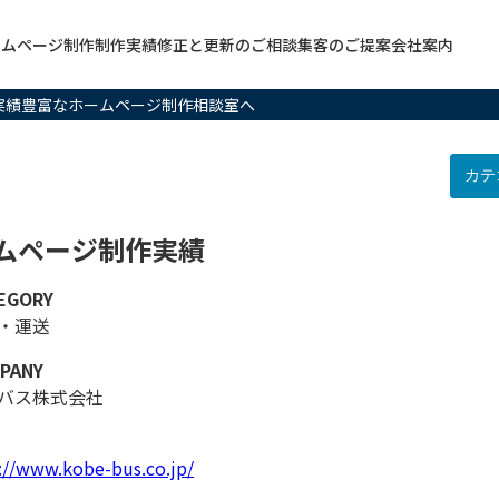
ームページ制作
制作実績
修正と更新のご相談
集客のご提案
会社案内
は実績豊富なホームページ制作相談室へ
ムページ制作実績
EGORY
・運送
PANY
バス株式会社
://www.kobe-bus.co.jp/