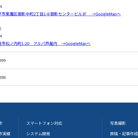
4
市東灘区御影中町2丁目1-8 御影センタービル3F →GoogleMapへ
所
4
市松ノ内町1-20 アルパ芦屋内 →GoogleMapへ
999
898
作
スマートフォン対応
写真撮影
作実績
システム開発
原稿・記事作成