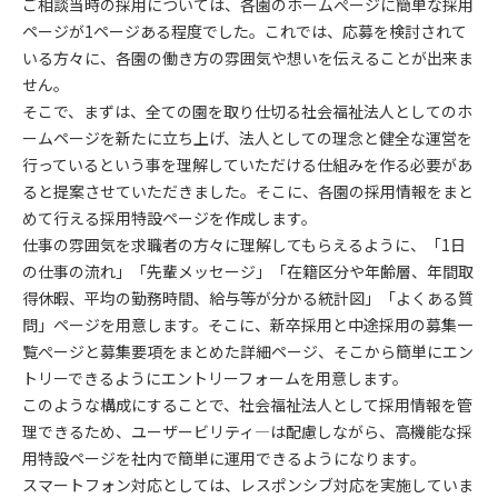
ご相談当時の採用については、各園のホームぺージに簡単な採用
ページが1ページある程度でした。これでは、応募を検討されて
いる方々に、各園の働き方の雰囲気や想いを伝えることが出来ま
せん。
そこで、まずは、全ての園を取り仕切る社会福祉法人としてのホ
ームページを新たに立ち上げ、法人としての理念と健全な運営を
行っているという事を理解していただける仕組みを作る必要があ
ると提案させていただきました。そこに、各園の採用情報をまと
めて行える採用特設ページを作成します。
仕事の雰囲気を求職者の方々に理解してもらえるように、「1日
の仕事の流れ」「先輩メッセージ」「在籍区分や年齢層、年間取
得休暇、平均の勤務時間、給与等が分かる統計図」「よくある質
問」ページを用意します。そこに、新卒採用と中途採用の募集一
覧ぺージと募集要項をまとめた詳細ページ、そこから簡単にエン
トリーできるようにエントリーフォームを用意します。
このような構成にすることで、社会福祉法人として採用情報を管
理できるため、ユーザービリティ―は配慮しながら、高機能な採
用特設ページを社内で簡単に運用できるようになります。
スマートフォン対応としては、レスポンシブ対応を実施していま