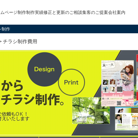
ームページ制作
制作実績
修正と更新のご相談
集客のご提案
会社案内
シ制作
> チラシ制作費用