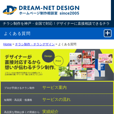
チラシ制作を神戸・全国で対応！デザイナーに直接相談できるチラ
シ制作
よくある質問
Home
>
チラシ制作・チラシデザイン
> よくある質問
チラシ制作
チラシデザイン・制作の流れ
チラシ実績紹介
サービス案内
チラシ制作費用
プロが手掛けるチラシ制作
サービスの流れ
短期間・高品質・低価格
よくある質問
実績紹介
高品質な理由は多くの実績から