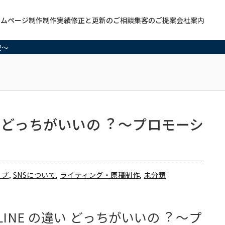
ームページ制作
制作実績
修正と更新のご相談
集客のご提案
会社案内
較～
い どっちがいいの︖ ～プロモーシ
ップ
,
SNSについて
,
ライティング・原稿制作
,
未分類
INE の違い どっちがいいの︖ ～プ