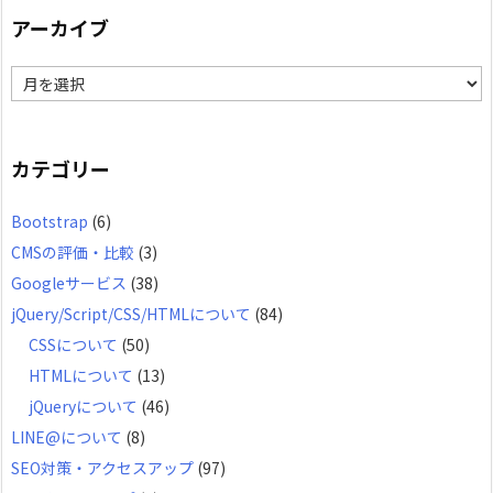
アーカイブ
ア
ー
カ
カテゴリー
イ
Bootstrap
(6)
ブ
CMSの評価・比較
(3)
Googleサービス
(38)
jQuery/Script/CSS/HTMLについて
(84)
CSSについて
(50)
HTMLについて
(13)
jQueryについて
(46)
LINE@について
(8)
SEO対策・アクセスアップ
(97)