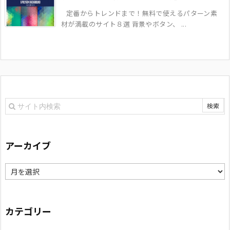
定番からトレンドまで！無料で使えるパターン素
材が満載のサイト８選 背景やボタン、 ...
アーカイブ
ア
ー
カ
カテゴリー
イ