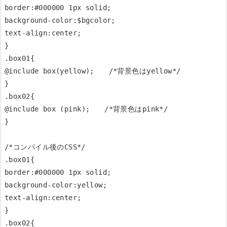
border:#000000 1px solid;

background-color:$bgcolor;

text-align:center;

}

.box01{

@include box(yellow);　　/*背景色はyellow*/

}

.box02{

@include box (pink);　　/*背景色はpink*/

}

/*コンパイル後のCSS*/

.box01{

border:#000000 1px solid;

background-color:yellow;

text-align:center;

}

.box02{
