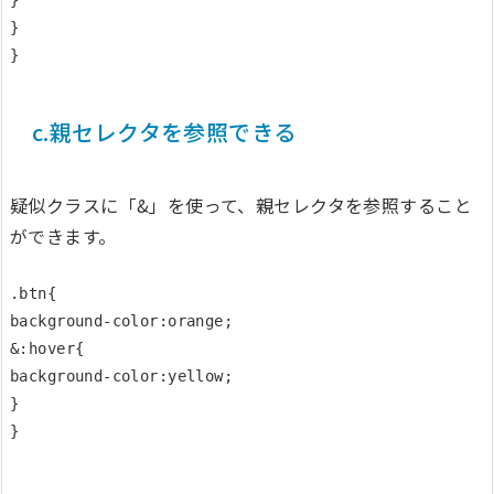
}

}

c.親セレクタを参照できる
疑似クラスに「&」を使って、親セレクタを参照すること
ができます。
.btn{

background-color:orange;

&:hover{

background-color:yellow;

}
