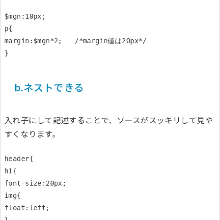
$mgn:10px;

p{

margin:$mgn*2;   /*margin値は20px*/

b.ネストできる
入れ子にして記述することで、ソースがスッキリして見や
すくなります。
header{

h1{

font-size:20px;

img{

float:left;
