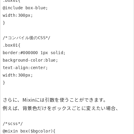
.box01{

@include box-blue;

width:300px;

}

/*コンパイル後のCSS*/

.box01{

border:#000000 1px solid;

background-color:blue;

text-align:center;

width:300px;

さらに、Mixinには引数を使うことができます。
例えば、背景色だけをボックスごとに変えたい場合、
/*scss*/

@mixin box($bgcolor){
