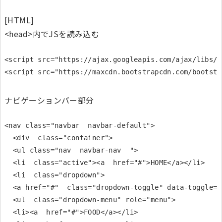
[HTML]
<head>内でJSを読み込む
<script src="https://ajax.googleapis.com/ajax/libs/j
ナビゲーションバー部分
<nav class="navbar  navbar-default">

  <div  class="container">

  <ul class="nav  navbar-nav  ">

  <li  class="active"><a  href="#">HOME</a></li>

  <li  class="dropdown">

  <a href="#"  class="dropdown-toggle" data-toggle="
  <ul  class="dropdown-menu" role="menu">

  <li><a  href="#">FOOD</a></li>
