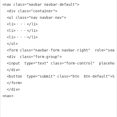
<nav class="navbar navbar-default">

  <div class="container">

  <ul class="nav navbar-nav">

  <li>・・・</li>

  <li>・・・</li>

  <li>・・・</li>

  </ul>

  <form class="navbar-form navbar-right"  role="searc
  <div  class="form-group">

  <input  type="text" class="form-control"  placehol
  </div>

  <button  type="submit" class="btn  btn-default">Su
  </form>

  </div> 
