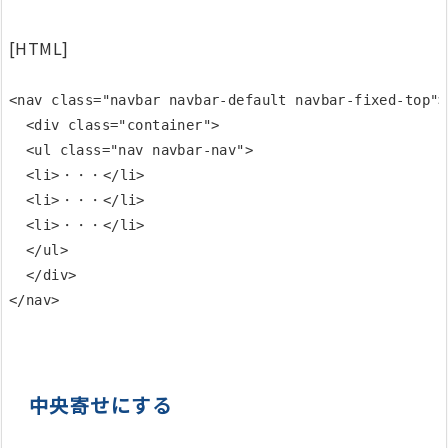
[HTML]
<nav class="navbar navbar-default navbar-fixed-top">

  <div class="container">

  <ul class="nav navbar-nav">

  <li>・・・</li>

  <li>・・・</li>

  <li>・・・</li>

  </ul>

  </div>

中央寄せにする