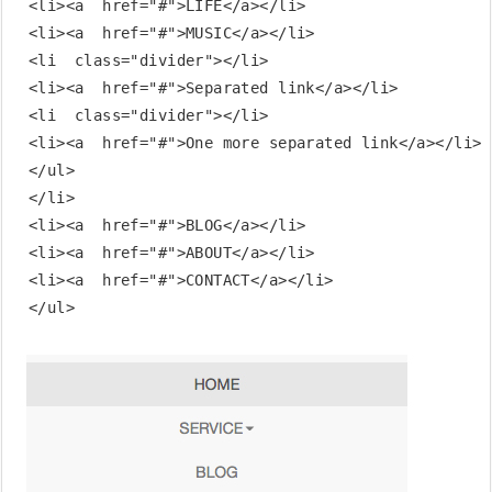
  <li><a  href="#">LIFE</a></li>

  <li><a  href="#">MUSIC</a></li>

  <li  class="divider"></li>

  <li><a  href="#">Separated link</a></li>

  <li  class="divider"></li>

  <li><a  href="#">One more separated link</a></li>

  </ul>

  </li>

  <li><a  href="#">BLOG</a></li>

  <li><a  href="#">ABOUT</a></li>

  <li><a  href="#">CONTACT</a></li>
