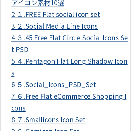
アイコン素材10選
2
１.FREE Flat social icon set
3
２.Social Media Line Icons
4
３.45 Free Flat Circle Social Icons Se
t PSD
5
４.Pentagon Flat Long Shadow Icon
s
6
５.Social_Icons_PSD_Set
7
６.Free Flat eCommerce Shopping I
cons
8
７.Smallicons Icon Set
9
８.Gemicon Icon Set