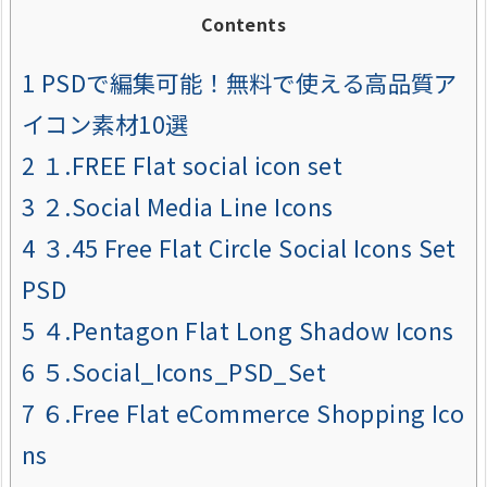
Contents
1
PSDで編集可能！無料で使える高品質ア
イコン素材10選
2
１.FREE Flat social icon set
3
２.Social Media Line Icons
4
３.45 Free Flat Circle Social Icons Set
PSD
5
４.Pentagon Flat Long Shadow Icons
6
５.Social_Icons_PSD_Set
7
６.Free Flat eCommerce Shopping Ico
ns