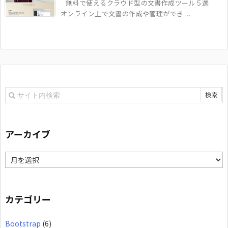
無料で使えるクラウド型の文書作成ツール５選
オンライン上で文書の作成や管理ができ ...
アーカイブ
ア
ー
カ
カテゴリー
イ
Bootstrap
(6)